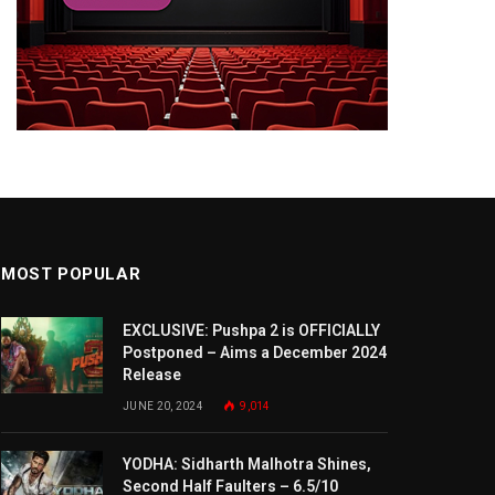
MOST POPULAR
EXCLUSIVE: Pushpa 2 is OFFICIALLY
Postponed – Aims a December 2024
Release
JUNE 20, 2024
9,014
YODHA: Sidharth Malhotra Shines,
Second Half Faulters – 6.5/10