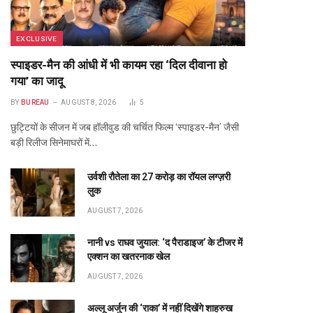
EXCLUSIVE
स्पाइडर-मैन की आंधी में भी कायम रहा ‘दिल दीवाना हो
गया’ का जादू
BY
BUREAU
AUGUST 8, 2026
5
छुट्टियों के सीजन में जब हॉलीवुड की चर्चित फिल्म ‘स्पाइडर-मैन’ जैसी
बड़ी रिलीज सिनेमाघरों में…
उर्वशी रौतेला का ₹27 करोड़ का रॉयल लग्ज़री
लुक
AUGUST 7, 2026
नानी vs राघव जुयाल: ‘द पैराडाइज’ के टीजर में
एक्शन का खतरनाक खेल
AUGUST 7, 2026
अल्लू अर्जुन की ‘राका’ में नहीं दिखेंगे शाहरुख