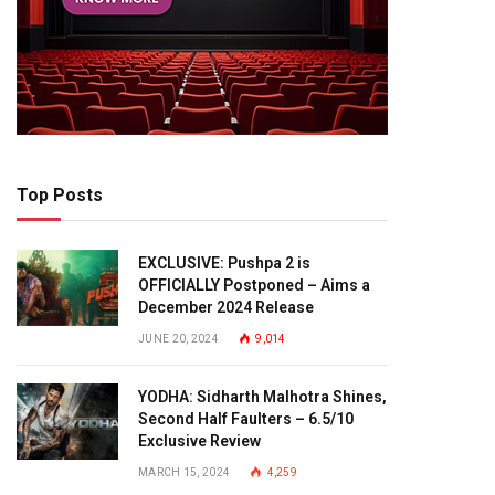
Top Posts
EXCLUSIVE: Pushpa 2 is
OFFICIALLY Postponed – Aims a
December 2024 Release
JUNE 20, 2024
9,014
YODHA: Sidharth Malhotra Shines,
Second Half Faulters – 6.5/10
Exclusive Review
MARCH 15, 2024
4,259