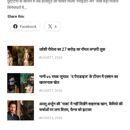
छुट्टियों के सीजन में जब हॉलीवुड की चर्चित फिल्म ‘स्पाइडर-मैन’ जैसी बड़ी रिलीज
सिनेमाघरों में…
Share this:
Facebook
X
उर्वशी रौतेला का ₹27 करोड़ का रॉयल लग्ज़री लुक
AUGUST 7, 2026
नानी vs राघव जुयाल: ‘द पैराडाइज’ के टीजर में एक्शन का
खतरनाक खेल
AUGUST 7, 2026
अल्लू अर्जुन की ‘राका’ में नहीं दिखेंगे शाहरुख खान, कैमियो की
चर्चाओं पर लगा विराम, फैन्स को झटका
AUGUST 6, 2026