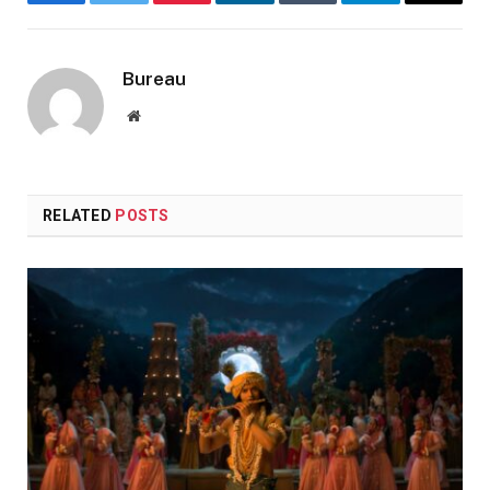
Facebook
Twitter
Pinterest
LinkedIn
Tumblr
Telegram
Email
Bureau
Website
RELATED
POSTS