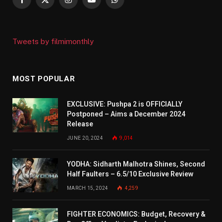
Facebook
X
Instagram
YouTube
WhatsApp
(Twitter)
Tweets by filmimonthly
MOST POPULAR
EXCLUSIVE: Pushpa 2 is OFFICIALLY
Postponed – Aims a December 2024
Release
JUNE 20, 2024
9,014
YODHA: Sidharth Malhotra Shines, Second
Half Faulters – 6.5/10 Exclusive Review
MARCH 15, 2024
4,259
FIGHTER ECONOMICS: Budget, Recovery &