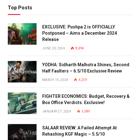
Top Posts
EXCLUSIVE: Pushpa 2 is OFFICIALLY
Postponed – Aims a December 2024
Release
JUNE 20, 2024
9,014
YODHA: Sidharth Malhotra Shines, Second
Half Faulters – 6.5/10 Exclusive Review
MARCH 15, 2024
4,259
FIGHTER ECONOMICS: Budget, Recovery &
Box Office Verdicts. Exclusive!
JANUARY 27, 2024
3,589
SALAAR REVIEW: A Failed Attempt At
Rehashing KGF Magic – 5.5/10