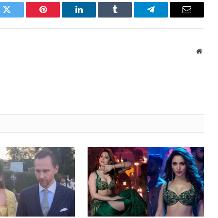
k
Twitter
Pinterest
LinkedIn
Tumblr
Telegram
Email
Websi