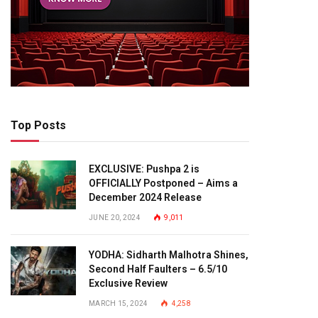
Top Posts
EXCLUSIVE: Pushpa 2 is
OFFICIALLY Postponed – Aims a
December 2024 Release
JUNE 20, 2024
9,011
YODHA: Sidharth Malhotra Shines,
Second Half Faulters – 6.5/10
Exclusive Review
MARCH 15, 2024
4,258