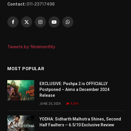
Contact:
011-23717498
Facebook
X
Instagram
YouTube
WhatsApp
(Twitter)
Tweets by filmimonthly
MOST POPULAR
EXCLUSIVE: Pushpa 2 is OFFICIALLY
Postponed – Aims a December 2024
Release
JUNE 20, 2024
9,014
YODHA: Sidharth Malhotra Shines, Second
Half Faulters – 6.5/10 Exclusive Review