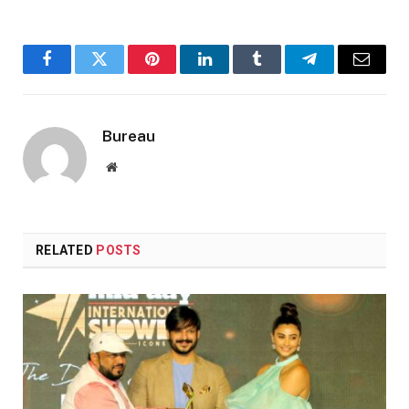
Facebook
Twitter
Pinterest
LinkedIn
Tumblr
Telegram
Email
Bureau
Website
RELATED
POSTS