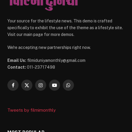
Your source for the lifestyle news. This demo is crafted
specifically to exhibit the use of the theme as a lifestyle site.
Visit our main page for more demos.
We're accepting new partnerships right now.
Email Us:
filmiduniyamonthly@gmail.com
Contact:
011-23717498
Facebook
X
Instagram
YouTube
WhatsApp
(Twitter)
Tweets by filmimonthly