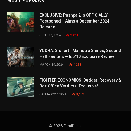
MOST POPULAR
EXCLUSIVE: Pushpa 2 is OFFICIALLY
Postponed – Aims a December 2024
Release
JUNE 20, 2024
9,014
YODHA: Sidharth Malhotra Shines, Second
Half Faulters – 6.5/10 Exclusive Review
MARCH 15, 2024
4,258
FIGHTER ECONOMICS: Budget, Recovery &
Box Office Verdicts. Exclusive!
JANUARY 27, 2024
3,589
© 2026 FilmiDunia.