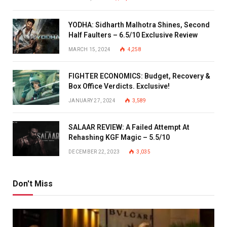
YODHA: Sidharth Malhotra Shines, Second
Half Faulters – 6.5/10 Exclusive Review
MARCH 15, 2024
4,258
FIGHTER ECONOMICS: Budget, Recovery &
Box Office Verdicts. Exclusive!
JANUARY 27, 2024
3,589
SALAAR REVIEW: A Failed Attempt At
Rehashing KGF Magic – 5.5/10
DECEMBER 22, 2023
3,035
Don't Miss