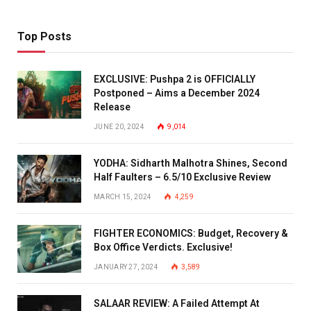
Top Posts
EXCLUSIVE: Pushpa 2 is OFFICIALLY
Postponed – Aims a December 2024
Release
JUNE 20, 2024
9,014
YODHA: Sidharth Malhotra Shines, Second
Half Faulters – 6.5/10 Exclusive Review
MARCH 15, 2024
4,259
FIGHTER ECONOMICS: Budget, Recovery &
Box Office Verdicts. Exclusive!
JANUARY 27, 2024
3,589
SALAAR REVIEW: A Failed Attempt At