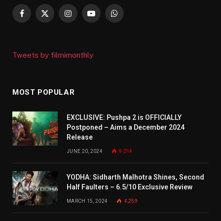
Facebook
X
Instagram
YouTube
WhatsApp
(Twitter)
Tweets by filmimonthly
MOST POPULAR
EXCLUSIVE: Pushpa 2 is OFFICIALLY
Postponed – Aims a December 2024
Release
JUNE 20, 2024
9,014
YODHA: Sidharth Malhotra Shines, Second
Half Faulters – 6.5/10 Exclusive Review
MARCH 15, 2024
4,259