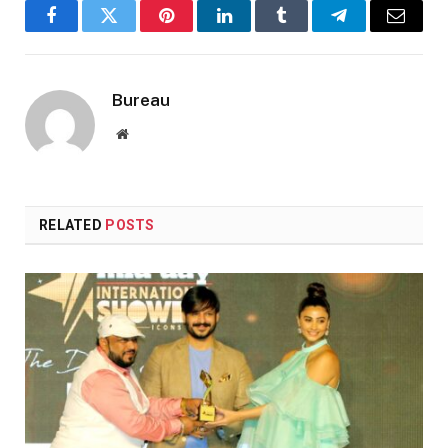
Facebook
Twitter
Pinterest
LinkedIn
Tumblr
Telegram
Email
Bureau
Website
RELATED
POSTS