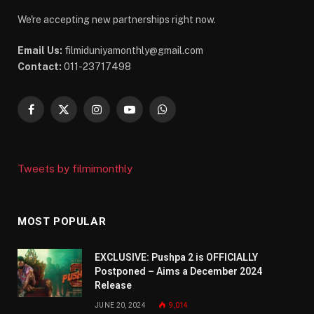
We're accepting new partnerships right now.
Email Us:
filmiduniyamonthly@gmail.com
Contact:
011-23717498
Facebook
X
Instagram
YouTube
WhatsApp
(Twitter)
Tweets by filmimonthly
MOST POPULAR
EXCLUSIVE: Pushpa 2 is OFFICIALLY
Postponed – Aims a December 2024
Release
JUNE 20, 2024
9,014