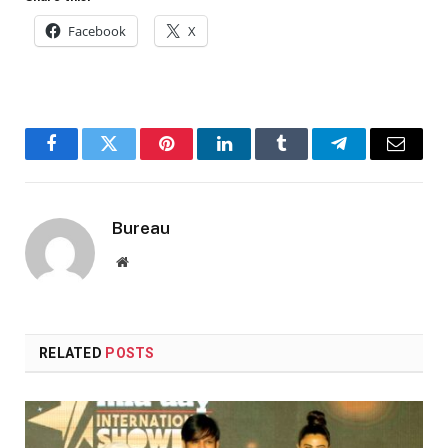
Facebook
X
Facebook
Twitter
Pinterest
LinkedIn
Tumblr
Telegram
Email
Bureau
Website
RELATED
POSTS