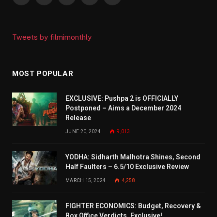
Facebook
X
Instagram
YouTube
WhatsApp
(Twitter)
Tweets by filmimonthly
MOST POPULAR
EXCLUSIVE: Pushpa 2 is OFFICIALLY
Postponed – Aims a December 2024
Release
JUNE 20, 2024
9,013
YODHA: Sidharth Malhotra Shines, Second
Half Faulters – 6.5/10 Exclusive Review
MARCH 15, 2024
4,258
FIGHTER ECONOMICS: Budget, Recovery &
Box Office Verdicts. Exclusive!