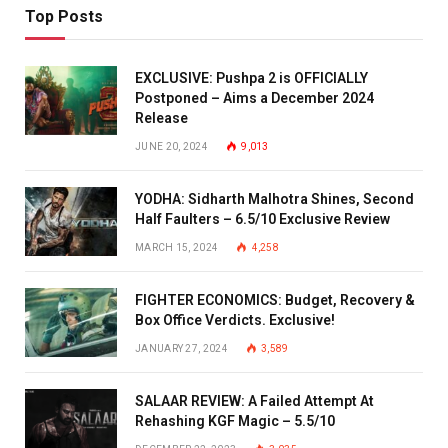
Top Posts
EXCLUSIVE: Pushpa 2 is OFFICIALLY
Postponed – Aims a December 2024
Release
JUNE 20, 2024
9,013
YODHA: Sidharth Malhotra Shines, Second
Half Faulters – 6.5/10 Exclusive Review
MARCH 15, 2024
4,258
FIGHTER ECONOMICS: Budget, Recovery &
Box Office Verdicts. Exclusive!
JANUARY 27, 2024
3,589
SALAAR REVIEW: A Failed Attempt At
Rehashing KGF Magic – 5.5/10