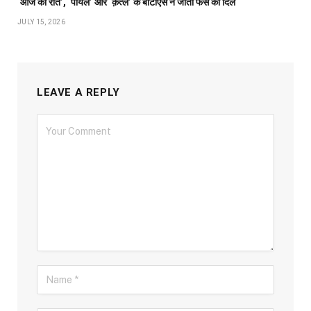
‘आज की रात’, ‘पायल’ और ‘क़त्ल’ के बीटीएस ने जीता फैंस का दिल
JULY 15, 2026
LEAVE A REPLY