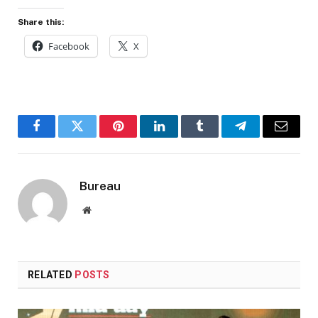
Share this:
Facebook
X
Facebook
Twitter
Pinterest
LinkedIn
Tumblr
Telegram
Email
Bureau
Website
RELATED
POSTS