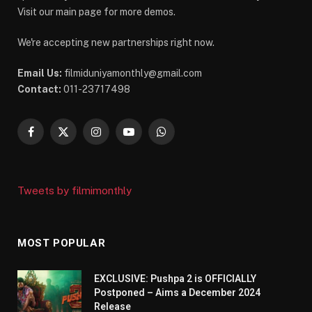
Visit our main page for more demos.
We're accepting new partnerships right now.
Email Us:
filmiduniyamonthly@gmail.com
Contact:
011-23717498
Facebook
X
Instagram
YouTube
WhatsApp
(Twitter)
Tweets by filmimonthly
MOST POPULAR
EXCLUSIVE: Pushpa 2 is OFFICIALLY
Postponed – Aims a December 2024
Release