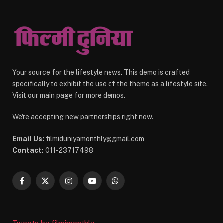
Your source for the lifestyle news. This demo is crafted
specifically to exhibit the use of the theme as a lifestyle site.
Visit our main page for more demos.
We're accepting new partnerships right now.
Email Us:
filmiduniyamonthly@gmail.com
Contact:
011-23717498
Facebook
X
Instagram
YouTube
WhatsApp
(Twitter)
Tweets by filmimonthly