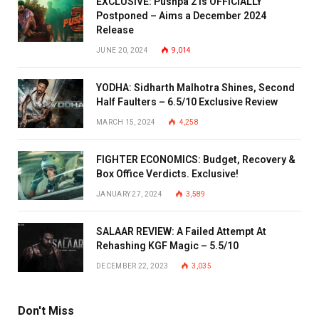
EXCLUSIVE: Pushpa 2 is OFFICIALLY
Postponed – Aims a December 2024
Release
JUNE 20, 2024
9,014
YODHA: Sidharth Malhotra Shines, Second
Half Faulters – 6.5/10 Exclusive Review
MARCH 15, 2024
4,258
FIGHTER ECONOMICS: Budget, Recovery &
Box Office Verdicts. Exclusive!
JANUARY 27, 2024
3,589
SALAAR REVIEW: A Failed Attempt At
Rehashing KGF Magic – 5.5/10
DECEMBER 22, 2023
3,035
Don't Miss