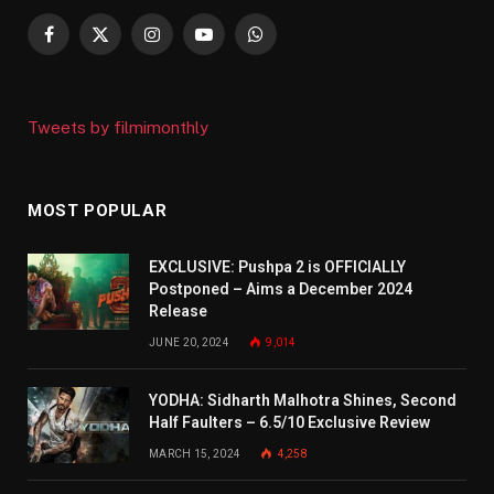
Facebook
X
Instagram
YouTube
WhatsApp
(Twitter)
Tweets by filmimonthly
MOST POPULAR
EXCLUSIVE: Pushpa 2 is OFFICIALLY
Postponed – Aims a December 2024
Release
JUNE 20, 2024
9,014
YODHA: Sidharth Malhotra Shines, Second
Half Faulters – 6.5/10 Exclusive Review
MARCH 15, 2024
4,258