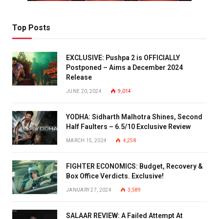
Top Posts
EXCLUSIVE: Pushpa 2 is OFFICIALLY
Postponed – Aims a December 2024
Release
JUNE 20, 2024
9,014
YODHA: Sidharth Malhotra Shines, Second
Half Faulters – 6.5/10 Exclusive Review
MARCH 15, 2024
4,258
FIGHTER ECONOMICS: Budget, Recovery &
Box Office Verdicts. Exclusive!
JANUARY 27, 2024
3,589
SALAAR REVIEW: A Failed Attempt At