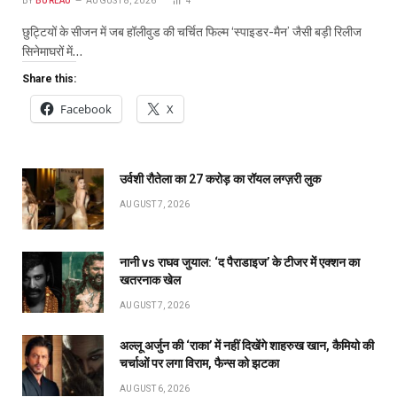
BY
BUREAU
AUGUST 8, 2026
4
छुट्टियों के सीजन में जब हॉलीवुड की चर्चित फिल्म ‘स्पाइडर-मैन’ जैसी बड़ी रिलीज
सिनेमाघरों में…
Share this:
Facebook
X
उर्वशी रौतेला का ₹27 करोड़ का रॉयल लग्ज़री लुक
AUGUST 7, 2026
नानी vs राघव जुयाल: ‘द पैराडाइज’ के टीजर में एक्शन का
खतरनाक खेल
AUGUST 7, 2026
अल्लू अर्जुन की ‘राका’ में नहीं दिखेंगे शाहरुख खान, कैमियो की
चर्चाओं पर लगा विराम, फैन्स को झटका
AUGUST 6, 2026