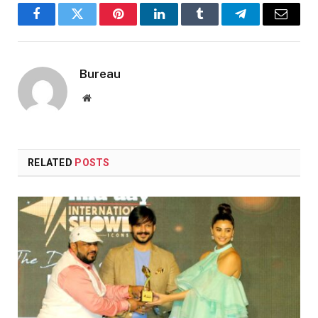
Facebook
Twitter
Pinterest
LinkedIn
Tumblr
Telegram
Email
Bureau
Website
RELATED
POSTS