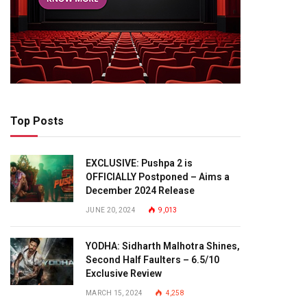
Top Posts
EXCLUSIVE: Pushpa 2 is
OFFICIALLY Postponed – Aims a
December 2024 Release
JUNE 20, 2024
9,013
YODHA: Sidharth Malhotra Shines,
Second Half Faulters – 6.5/10
Exclusive Review
MARCH 15, 2024
4,258