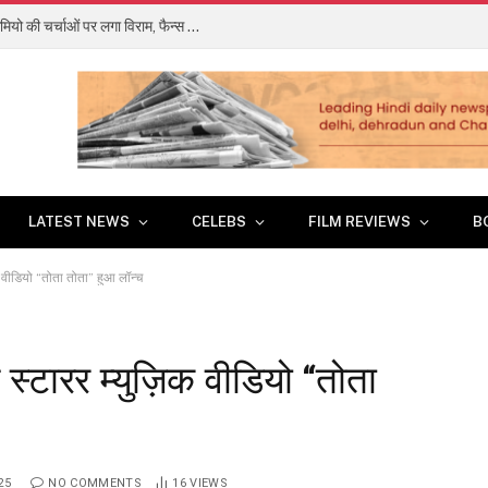
अल्लू अर्जुन की ‘राका’ में नहीं दिखेंगे शाहरुख खान, कैमियो की चर्चाओं पर लगा विराम, फैन्स को झटका
LATEST NEWS
CELEBS
FILM REVIEWS
B
वीडियो “तोता तोता” हुआ लॉन्च
टारर म्युज़िक वीडियो “तोता
25
NO COMMENTS
16
VIEWS