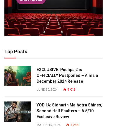
Top Posts
EXCLUSIVE: Pushpa 2 is
OFFICIALLY Postponed – Aims a
December 2024 Release
JUNE 20, 2024
9,013
YODHA: Sidharth Malhotra Shines,
Second Half Faulters – 6.5/10
Exclusive Review
MARCH 15, 2024
4,258