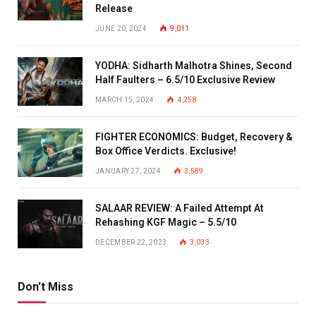
Release
JUNE 20, 2024
9,011
YODHA: Sidharth Malhotra Shines, Second
Half Faulters – 6.5/10 Exclusive Review
MARCH 15, 2024
4,258
FIGHTER ECONOMICS: Budget, Recovery &
Box Office Verdicts. Exclusive!
JANUARY 27, 2024
3,589
SALAAR REVIEW: A Failed Attempt At
Rehashing KGF Magic – 5.5/10
DECEMBER 22, 2023
3,033
Don't Miss