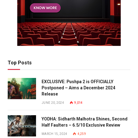
Top Posts
EXCLUSIVE: Pushpa 2 is OFFICIALLY
Postponed – Aims a December 2024
Release
JUNE 20, 2024
9,014
YODHA: Sidharth Malhotra Shines, Second
Half Faulters – 6.5/10 Exclusive Review
MARCH 15, 2024
4,259