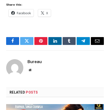
Share this:
Facebook
X
Facebook
Twitter
Pinterest
LinkedIn
Tumblr
Telegram
Email
Bureau
Website
RELATED
POSTS