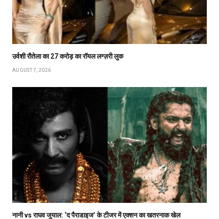
उर्वशी रौतेला का ₹27 करोड़ का रॉयल लग्ज़री लुक
AUGUST 7, 2026
नानी vs राघव जुयाल: ‘द पैराडाइज’ के टीजर में एक्शन का खतरनाक खेल