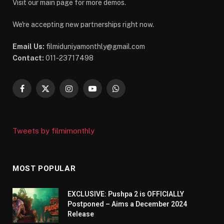
Visit our main page for more demos.
We're accepting new partnerships right now.
Email Us:
filmiduniyamonthly@gmail.com
Contact:
011-23717498
Facebook
X
Instagram
YouTube
WhatsApp
(Twitter)
Tweets by filmimonthly
MOST POPULAR
EXCLUSIVE: Pushpa 2 is OFFICIALLY
Postponed – Aims a December 2024
Release