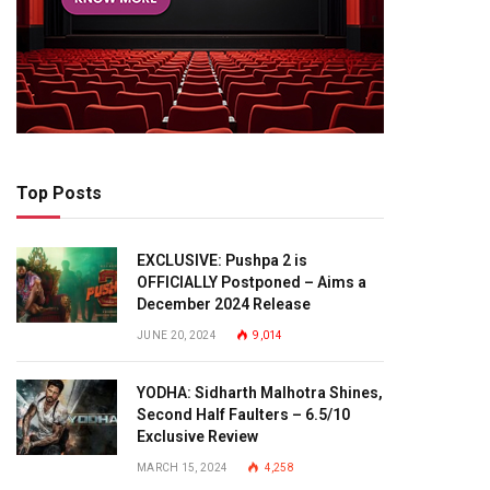
Top Posts
EXCLUSIVE: Pushpa 2 is
OFFICIALLY Postponed – Aims a
December 2024 Release
JUNE 20, 2024
9,014
YODHA: Sidharth Malhotra Shines,
Second Half Faulters – 6.5/10
Exclusive Review
MARCH 15, 2024
4,258