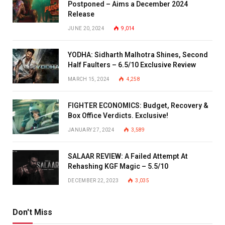
Postponed – Aims a December 2024
Release
JUNE 20, 2024
9,014
YODHA: Sidharth Malhotra Shines, Second
Half Faulters – 6.5/10 Exclusive Review
MARCH 15, 2024
4,258
FIGHTER ECONOMICS: Budget, Recovery &
Box Office Verdicts. Exclusive!
JANUARY 27, 2024
3,589
SALAAR REVIEW: A Failed Attempt At
Rehashing KGF Magic – 5.5/10
DECEMBER 22, 2023
3,035
Don't Miss