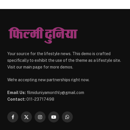
Your source for the lifestyle news. This demo is crafted
specifically to exhibit the use of the theme as a lifestyle site.
Visit our main page for more demos.
We're accepting new partnerships right now.
Email Us:
filmiduniyamonthly@gmail.com
Contact:
011-23717498
Facebook
X
Instagram
YouTube
WhatsApp
(Twitter)