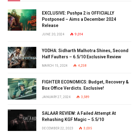
EXCLUSIVE: Pushpa 2 is OFFICIALLY
Postponed – Aims a December 2024
Release
JUNE 20, 2024
9,014
YODHA: Sidharth Malhotra Shines, Second
Half Faulters – 6.5/10 Exclusive Review
MARCH 15, 2024
4,258
FIGHTER ECONOMICS: Budget, Recovery &
Box Office Verdicts. Exclusive!
JANUARY 27, 2024
3,589
SALAAR REVIEW: A Failed Attempt At
Rehashing KGF Magic – 5.5/10
DECEMBER 22, 2023
3,035