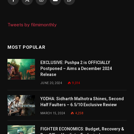
Facebook
X
Instagram
YouTube
WhatsApp
(Twitter)
Tweets by filmimonthly
MOST POPULAR
EXCLUSIVE: Pushpa 2 is OFFICIALLY
Postponed – Aims a December 2024
Release
JUNE 20, 2024
9,014
YODHA: Sidharth Malhotra Shines, Second
Half Faulters – 6.5/10 Exclusive Review
MARCH 15, 2024
4,258
FIGHTER ECONOMICS: Budget, Recovery &