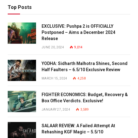
Top Posts
EXCLUSIVE: Pushpa 2 is OFFICIALLY
Postponed – Aims a December 2024
Release
JUNE 20, 2024
9,014
YODHA: Sidharth Malhotra Shines, Second
Half Faulters – 6.5/10 Exclusive Review
MARCH 15, 2024
4,258
FIGHTER ECONOMICS: Budget, Recovery &
Box Office Verdicts. Exclusive!
JANUARY 27, 2024
3,589
SALAAR REVIEW: A Failed Attempt At
Rehashing KGF Magic – 5.5/10