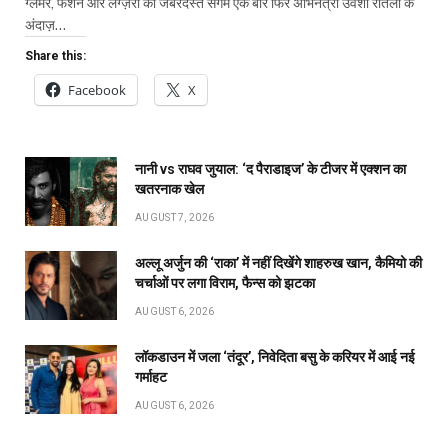
ग्लैमर, फैशन और लग्ज़री का जबरदस्त संगम एक बार फिर अभिनेत्री उर्वशी रौतेला के
अंदाज़…
Share this:
Facebook
X
नानी vs राघव जुयाल: ‘द पैराडाइज’ के टीजर में एक्शन का
खतरनाक खेल
AUGUST 7, 2026
अल्लू अर्जुन की ‘राका’ में नहीं दिखेंगे शाहरुख खान, कैमियो की
चर्चाओं पर लगा विराम, फैन्स को झटका
AUGUST 6, 2026
लॉकडाउन में जला ‘तंदूर’, निवेदिता बसु के करियर में आई नई
गर्माहट
AUGUST 6, 2026