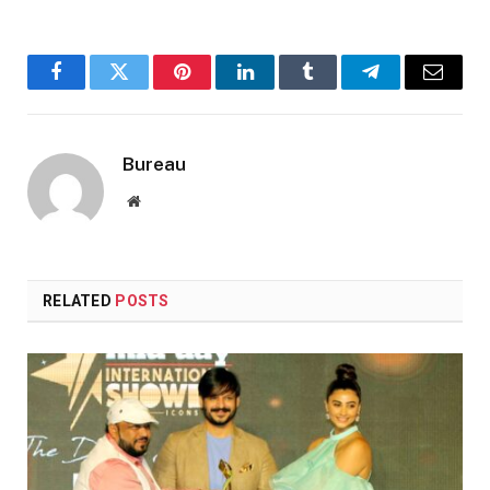
Facebook
Twitter
Pinterest
LinkedIn
Tumblr
Telegram
Email
Bureau
Website
RELATED
POSTS