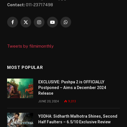
Contact:
011-23717498
Facebook
X
Instagram
YouTube
WhatsApp
(Twitter)
Tweets by filmimonthly
MOST POPULAR
EXCLUSIVE: Pushpa 2 is OFFICIALLY
Postponed – Aims a December 2024
Release
JUNE 20, 2024
9,013
YODHA: Sidharth Malhotra Shines, Second
Half Faulters – 6.5/10 Exclusive Review