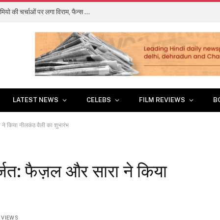
अल्लू अर्जुन की ‘राका’ में नहीं दिखेंगे शाहरुख खान, कैमियो की चर्चाओं पर लगा विराम, फैन्स को झटका
LATEST NEWS
CELEBS
FILM REVIEWS
B
 ने किया नीलकंठ वैली का शुभारंभ
र्जत: फैज़ल और सारा ने किया
5
VIEWS