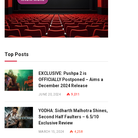
Top Posts
EXCLUSIVE: Pushpa 2 is
OFFICIALLY Postponed – Aims a
December 2024 Release
JUNE 20, 2024
9,011
YODHA: Sidharth Malhotra Shines,
Second Half Faulters – 6.5/10
Exclusive Review
MARCH 15, 2024
4,258