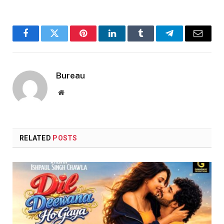
Facebook
Twitter
Pinterest
LinkedIn
Tumblr
Telegram
Email
Bureau
Website
RELATED
POSTS