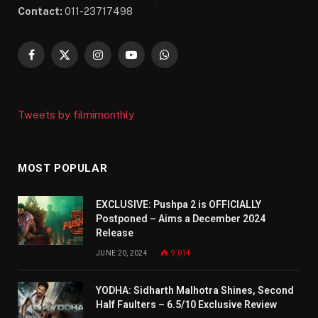
Contact:
011-23717498
Facebook
X
Instagram
YouTube
WhatsApp
(Twitter)
Tweets by filmimonthly
MOST POPULAR
EXCLUSIVE: Pushpa 2 is OFFICIALLY
Postponed – Aims a December 2024
Release
JUNE 20, 2024
9,014
YODHA: Sidharth Malhotra Shines, Second
Half Faulters – 6.5/10 Exclusive Review