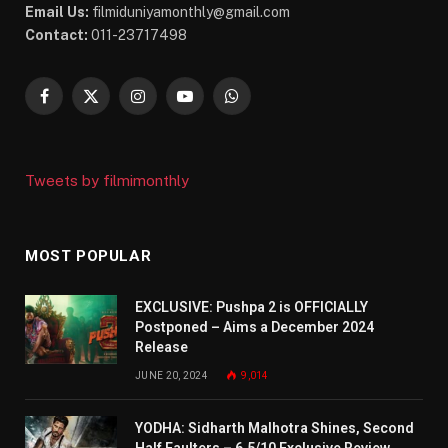
Email Us:
filmiduniyamonthly@gmail.com
Contact:
011-23717498
Facebook
X
Instagram
YouTube
WhatsApp
(Twitter)
Tweets by filmimonthly
MOST POPULAR
EXCLUSIVE: Pushpa 2 is OFFICIALLY
Postponed – Aims a December 2024
Release
JUNE 20, 2024
9,014
YODHA: Sidharth Malhotra Shines, Second
Half Faulters – 6.5/10 Exclusive Review