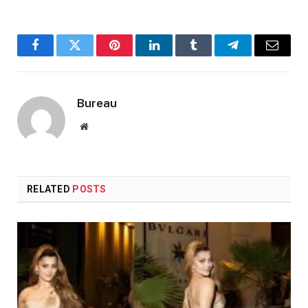
Facebook
Twitter
Pinterest
LinkedIn
Tumblr
Telegram
Email
Bureau
Website
RELATED
POSTS