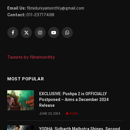
Email Us:
filmiduniyamonthly@gmail.com
Contact:
011-23717498
Facebook
X
Instagram
YouTube
WhatsApp
(Twitter)
Tweets by filmimonthly
MOST POPULAR
EXCLUSIVE: Pushpa 2 is OFFICIALLY
Postponed – Aims a December 2024
Release
JUNE 20, 2024
9,013
YODHA: Sidharth Malhotra Shines, Second