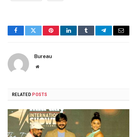
Facebook
Twitter
Pinterest
LinkedIn
Tumblr
Telegram
Email
Bureau
Website
RELATED
POSTS