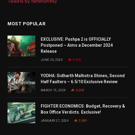
Tweets by filmimonthly
MOST POPULAR
EXCLUSIVE: Pushpa 2 is OFFICIALLY
Postponed – Aims a December 2024
Release
JUNE 20, 2024
9,013
YODHA: Sidharth Malhotra Shines, Second
Half Faulters – 6.5/10 Exclusive Review
MARCH 15, 2024
4,258
FIGHTER ECONOMICS: Budget, Recovery &
Box Office Verdicts. Exclusive!
JANUARY 27, 2024
3,589