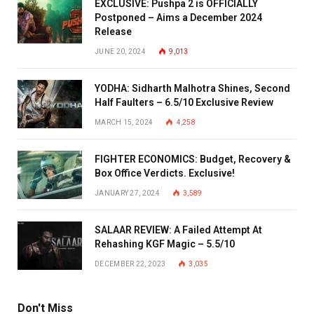
EXCLUSIVE: Pushpa 2 is OFFICIALLY
Postponed – Aims a December 2024
Release
JUNE 20, 2024
9,013
YODHA: Sidharth Malhotra Shines, Second
Half Faulters – 6.5/10 Exclusive Review
MARCH 15, 2024
4,258
FIGHTER ECONOMICS: Budget, Recovery &
Box Office Verdicts. Exclusive!
JANUARY 27, 2024
3,589
SALAAR REVIEW: A Failed Attempt At
Rehashing KGF Magic – 5.5/10
DECEMBER 22, 2023
3,035
Don't Miss