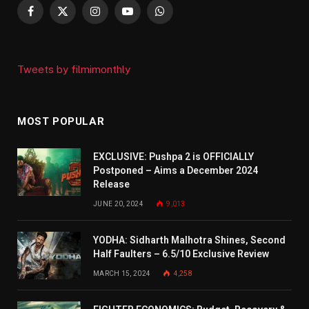
Facebook
X
Instagram
YouTube
WhatsApp
(Twitter)
Tweets by filmimonthly
MOST POPULAR
EXCLUSIVE: Pushpa 2 is OFFICIALLY
Postponed – Aims a December 2024
Release
JUNE 20, 2024
9,013
YODHA: Sidharth Malhotra Shines, Second
Half Faulters – 6.5/10 Exclusive Review
MARCH 15, 2024
4,258