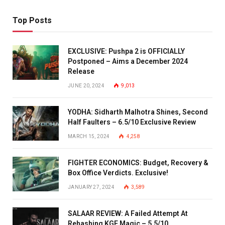
Top Posts
EXCLUSIVE: Pushpa 2 is OFFICIALLY
Postponed – Aims a December 2024
Release
JUNE 20, 2024
9,013
YODHA: Sidharth Malhotra Shines, Second
Half Faulters – 6.5/10 Exclusive Review
MARCH 15, 2024
4,258
FIGHTER ECONOMICS: Budget, Recovery &
Box Office Verdicts. Exclusive!
JANUARY 27, 2024
3,589
SALAAR REVIEW: A Failed Attempt At
Rehashing KGF Magic – 5.5/10