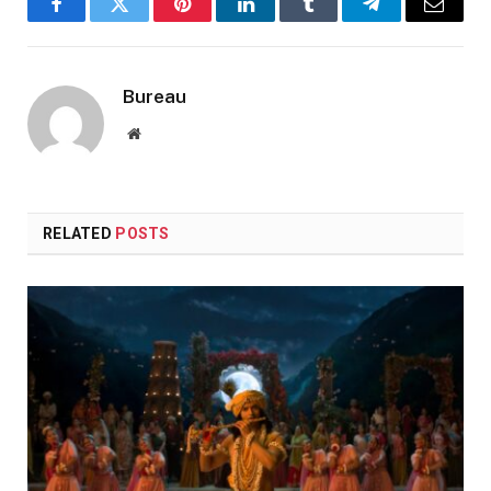
Facebook
Twitter
Pinterest
LinkedIn
Tumblr
Telegram
Email
Bureau
Website
RELATED
POSTS