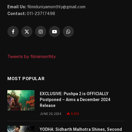
Email Us:
filmiduniyamonthly@gmail.com
Contact:
011-23717498
Facebook
X
Instagram
YouTube
WhatsApp
(Twitter)
Tweets by filmimonthly
MOST POPULAR
EXCLUSIVE: Pushpa 2 is OFFICIALLY
Postponed – Aims a December 2024
Release
JUNE 20, 2024
9,014
YODHA: Sidharth Malhotra Shines, Second