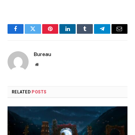
Facebook
Twitter
Pinterest
LinkedIn
Tumblr
Telegram
Email
Bureau
Website
RELATED
POSTS