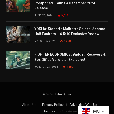
Postponed – Aims a December 2024
Release
JUNE 20, 2024
9,013
YODHA: Sidharth Malhotra Shines, Second
Half Faulters – 6.5/10 Exclusive Review
MARCH 15, 2024
4,258
FIGHTER ECONOMICS: Budget, Recovery &
Box Office Verdicts. Exclusive!
JANUARY 27, 2024
3,589
© 2026 FilmiDunia.
About Us
Privacy Policy
Advertise With Us
EN
Terms and Conditions