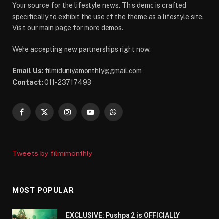
Your source for the lifestyle news. This demo is crafted
specifically to exhibit the use of the theme as a lifestyle site.
Visit our main page for more demos.
We're accepting new partnerships right now.
Email Us:
filmiduniyamonthly@gmail.com
Contact:
011-23717498
Facebook
X
Instagram
YouTube
WhatsApp
(Twitter)
Tweets by filmimonthly
MOST POPULAR
EXCLUSIVE: Pushpa 2 is OFFICIALLY