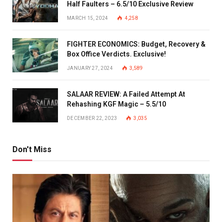
Half Faulters – 6.5/10 Exclusive Review
MARCH 15, 2024
4,258
FIGHTER ECONOMICS: Budget, Recovery &
Box Office Verdicts. Exclusive!
JANUARY 27, 2024
3,589
SALAAR REVIEW: A Failed Attempt At
Rehashing KGF Magic – 5.5/10
DECEMBER 22, 2023
3,035
Don't Miss