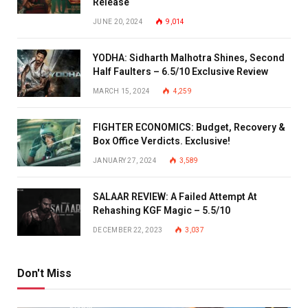
Release
JUNE 20, 2024
9,014
YODHA: Sidharth Malhotra Shines, Second
Half Faulters – 6.5/10 Exclusive Review
MARCH 15, 2024
4,259
FIGHTER ECONOMICS: Budget, Recovery &
Box Office Verdicts. Exclusive!
JANUARY 27, 2024
3,589
SALAAR REVIEW: A Failed Attempt At
Rehashing KGF Magic – 5.5/10
DECEMBER 22, 2023
3,037
Don't Miss