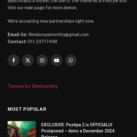
specifically to exhibit the use of the theme as a lifestyle site.
Visit our main page for more demos.
We're accepting new partnerships right now.
Email Us:
filmiduniyamonthly@gmail.com
Contact:
011-23717498
Facebook
X
Instagram
YouTube
WhatsApp
(Twitter)
Tweets by filmimonthly
MOST POPULAR
EXCLUSIVE: Pushpa 2 is OFFICIALLY
Postponed – Aims a December 2024