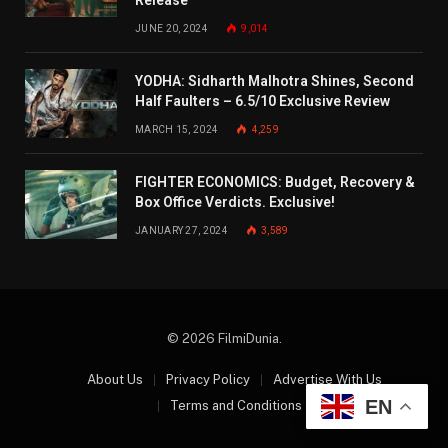
Release
JUNE 20, 2024
9,014
YODHA: Sidharth Malhotra Shines, Second
Half Faulters – 6.5/10 Exclusive Review
MARCH 15, 2024
4,259
FIGHTER ECONOMICS: Budget, Recovery &
Box Office Verdicts. Exclusive!
JANUARY 27, 2024
3,589
© 2026 FilmiDunia.
About Us
Privacy Policy
Advertise With Us
EN
Terms and Conditions