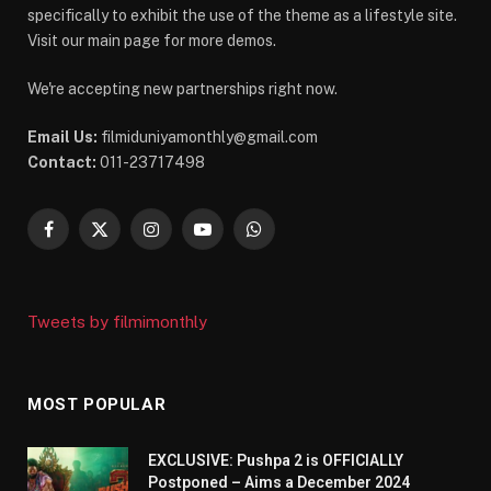
specifically to exhibit the use of the theme as a lifestyle site.
Visit our main page for more demos.
We're accepting new partnerships right now.
Email Us:
filmiduniyamonthly@gmail.com
Contact:
011-23717498
Facebook
X
Instagram
YouTube
WhatsApp
(Twitter)
Tweets by filmimonthly
MOST POPULAR
EXCLUSIVE: Pushpa 2 is OFFICIALLY
Postponed – Aims a December 2024