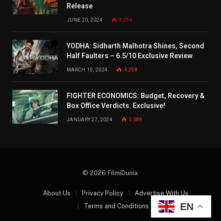
Release
JUNE 20, 2024
9,014
YODHA: Sidharth Malhotra Shines, Second
Half Faulters – 6.5/10 Exclusive Review
MARCH 15, 2024
4,258
FIGHTER ECONOMICS: Budget, Recovery &
Box Office Verdicts. Exclusive!
JANUARY 27, 2024
3,589
© 2026 FilmiDunia.
About Us
Privacy Policy
Advertise With Us
EN
Terms and Conditions