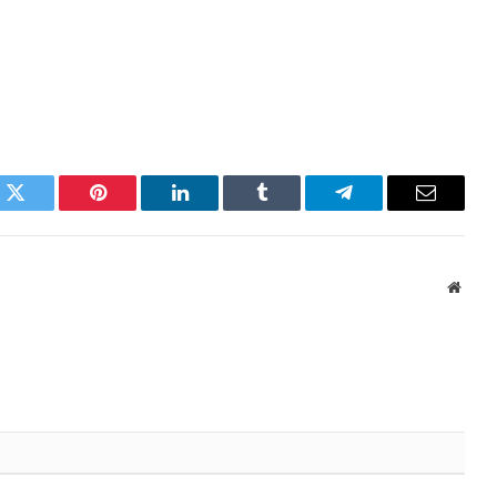
k
Twitter
Pinterest
LinkedIn
Tumblr
Telegram
Email
Websi