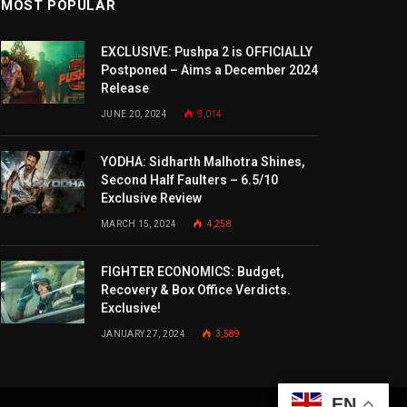
MOST POPULAR
EXCLUSIVE: Pushpa 2 is OFFICIALLY
Postponed – Aims a December 2024
Release
JUNE 20, 2024
9,014
YODHA: Sidharth Malhotra Shines,
Second Half Faulters – 6.5/10
Exclusive Review
MARCH 15, 2024
4,258
FIGHTER ECONOMICS: Budget,
Recovery & Box Office Verdicts.
Exclusive!
JANUARY 27, 2024
3,589
EN