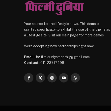
Your source for the lifestyle news. This demo is
crafted specifically to exhibit the use of the theme as
a lifestyle site. Visit our main page for more demos.
We're accepting new partnerships right now.
Email Us:
filmiduniyamonthly@gmail.com
Contact:
011-23717498
Facebook
X
Instagram
YouTube
WhatsApp
(Twitter)