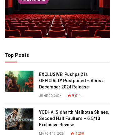
Top Posts
EXCLUSIVE: Pushpa 2 is
OFFICIALLY Postponed – Aims a
December 2024 Release
JUNE 20, 2024
9,014
YODHA: Sidharth Malhotra Shines,
Second Half Faulters – 6.5/10
Exclusive Review
MARCH 15, 2024
4,258