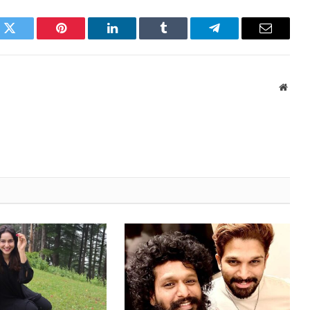
k
Twitter
Pinterest
LinkedIn
Tumblr
Telegram
Email
Websi