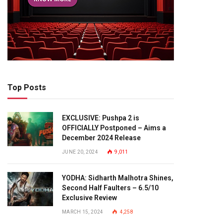
Top Posts
EXCLUSIVE: Pushpa 2 is
OFFICIALLY Postponed – Aims a
December 2024 Release
JUNE 20, 2024
9,011
YODHA: Sidharth Malhotra Shines,
Second Half Faulters – 6.5/10
Exclusive Review
MARCH 15, 2024
4,258