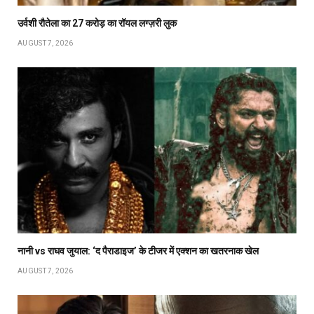
उर्वशी रौतेला का ₹27 करोड़ का रॉयल लग्ज़री लुक
AUGUST 7, 2026
नानी vs राघव जुयाल: ‘द पैराडाइज’ के टीजर में एक्शन का खतरनाक खेल
AUGUST 7, 2026