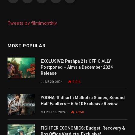
Facebook
X
Instagram
YouTube
WhatsApp
(Twitter)
Tweets by filmimonthly
MOST POPULAR
EXCLUSIVE: Pushpa 2 is OFFICIALLY
Postponed – Aims a December 2024
Release
JUNE 20, 2024
9,014
YODHA: Sidharth Malhotra Shines, Second
Half Faulters – 6.5/10 Exclusive Review
MARCH 15, 2024
4,258
FIGHTER ECONOMICS: Budget, Recovery &
Box Office Verdicts. Exclusive!