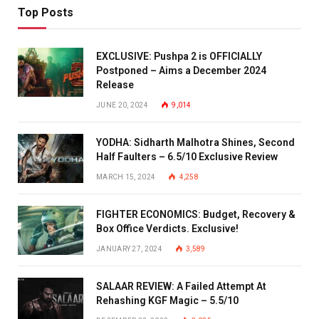
Top Posts
EXCLUSIVE: Pushpa 2 is OFFICIALLY
Postponed – Aims a December 2024
Release
JUNE 20, 2024
9,014
YODHA: Sidharth Malhotra Shines, Second
Half Faulters – 6.5/10 Exclusive Review
MARCH 15, 2024
4,258
FIGHTER ECONOMICS: Budget, Recovery &
Box Office Verdicts. Exclusive!
JANUARY 27, 2024
3,589
SALAAR REVIEW: A Failed Attempt At
Rehashing KGF Magic – 5.5/10