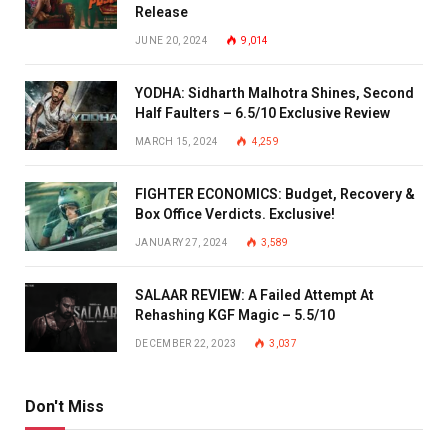
Release
JUNE 20, 2024
9,014
YODHA: Sidharth Malhotra Shines, Second
Half Faulters – 6.5/10 Exclusive Review
MARCH 15, 2024
4,259
FIGHTER ECONOMICS: Budget, Recovery &
Box Office Verdicts. Exclusive!
JANUARY 27, 2024
3,589
SALAAR REVIEW: A Failed Attempt At
Rehashing KGF Magic – 5.5/10
DECEMBER 22, 2023
3,037
Don't Miss