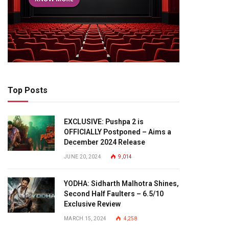
Top Posts
EXCLUSIVE: Pushpa 2 is
OFFICIALLY Postponed – Aims a
December 2024 Release
JUNE 20, 2024
9,014
YODHA: Sidharth Malhotra Shines,
Second Half Faulters – 6.5/10
Exclusive Review
MARCH 15, 2024
4,258