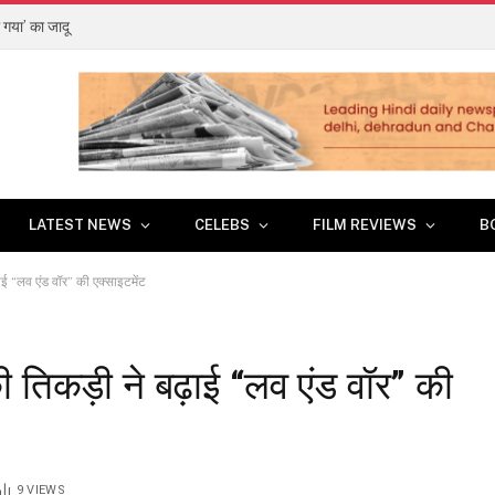
 गया’ का जादू
LATEST NEWS
CELEBS
FILM REVIEWS
B
ई “लव एंड वॉर” की एक्साइटमेंट
तिकड़ी ने बढ़ाई “लव एंड वॉर” की
9
VIEWS