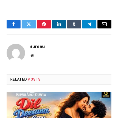
Facebook
Twitter
Pinterest
LinkedIn
Tumblr
Telegram
Email
Bureau
Website
RELATED
POSTS