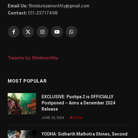
Email Us:
filmiduniyamonthly@gmail.com
Contact:
011-23717498
Facebook
X
Instagram
YouTube
WhatsApp
(Twitter)
Tweets by filmimonthly
MOST POPULAR
EXCLUSIVE: Pushpa 2 is OFFICIALLY
Postponed – Aims a December 2024
Release
JUNE 20, 2024
9,014
YODHA: Sidharth Malhotra Shines, Second