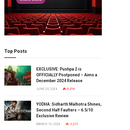
Top Posts
EXCLUSIVE: Pushpa 2 is
OFFICIALLY Postponed – Aims a
December 2024 Release
JUNE 20, 2024
9,014
YODHA: Sidharth Malhotra Shines,
Second Half Faulters – 6.5/10
Exclusive Review
MARCH 15, 2024
4,259