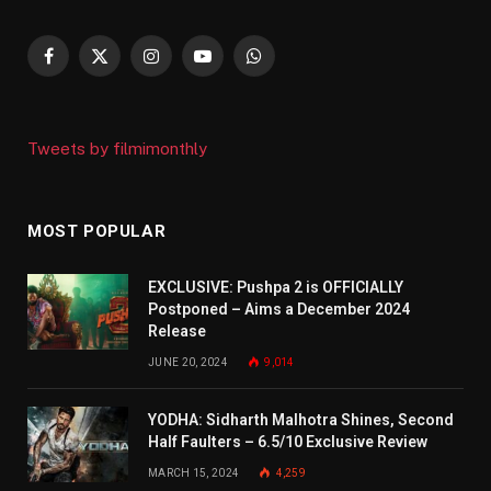
Facebook
X
Instagram
YouTube
WhatsApp
(Twitter)
Tweets by filmimonthly
MOST POPULAR
EXCLUSIVE: Pushpa 2 is OFFICIALLY
Postponed – Aims a December 2024
Release
JUNE 20, 2024
9,014
YODHA: Sidharth Malhotra Shines, Second
Half Faulters – 6.5/10 Exclusive Review
MARCH 15, 2024
4,259