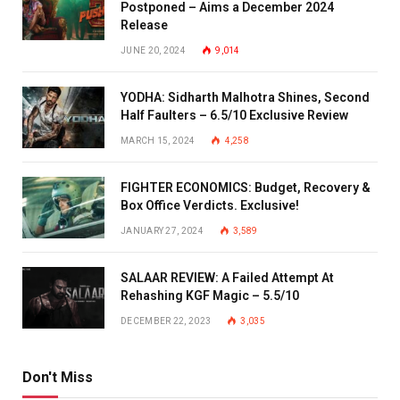
Postponed – Aims a December 2024
Release
JUNE 20, 2024
9,014
YODHA: Sidharth Malhotra Shines, Second
Half Faulters – 6.5/10 Exclusive Review
MARCH 15, 2024
4,258
FIGHTER ECONOMICS: Budget, Recovery &
Box Office Verdicts. Exclusive!
JANUARY 27, 2024
3,589
SALAAR REVIEW: A Failed Attempt At
Rehashing KGF Magic – 5.5/10
DECEMBER 22, 2023
3,035
Don't Miss