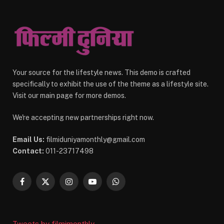
Your source for the lifestyle news. This demo is crafted
specifically to exhibit the use of the theme as a lifestyle site.
Visit our main page for more demos.
We're accepting new partnerships right now.
Email Us:
filmiduniyamonthly@gmail.com
Contact:
011-23717498
Facebook
X
Instagram
YouTube
WhatsApp
(Twitter)
Tweets by filmimonthly