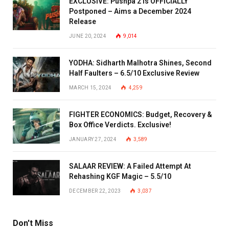
EXCLUSIVE: Pushpa 2 is OFFICIALLY
Postponed – Aims a December 2024
Release
JUNE 20, 2024
9,014
YODHA: Sidharth Malhotra Shines, Second
Half Faulters – 6.5/10 Exclusive Review
MARCH 15, 2024
4,259
FIGHTER ECONOMICS: Budget, Recovery &
Box Office Verdicts. Exclusive!
JANUARY 27, 2024
3,589
SALAAR REVIEW: A Failed Attempt At
Rehashing KGF Magic – 5.5/10
DECEMBER 22, 2023
3,037
Don't Miss