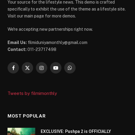
Your source for the lifestyle news. This demo is crafted
specifically to exhibit the use of the theme as a lifestyle site.
Visit our main page for more demos.
We're accepting new partnerships right now.
Email Us:
filmiduniyamonthly@gmail.com
Contact:
011-23717498
Facebook
X
Instagram
YouTube
WhatsApp
(Twitter)
Tweets by filmimonthly
MOST POPULAR
EXCLUSIVE: Pushpa 2 is OFFICIALLY