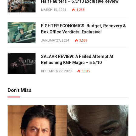
Half Faulters – 6.5/10 Exclusive Review
MARCH 15, 2024
4,258
FIGHTER ECONOMICS: Budget, Recovery &
Box Office Verdicts. Exclusive!
JANUARY 27, 2024
3,589
SALAAR REVIEW: A Failed Attempt At
Rehashing KGF Magic – 5.5/10
DECEMBER 22, 2023
3,035
Don't Miss