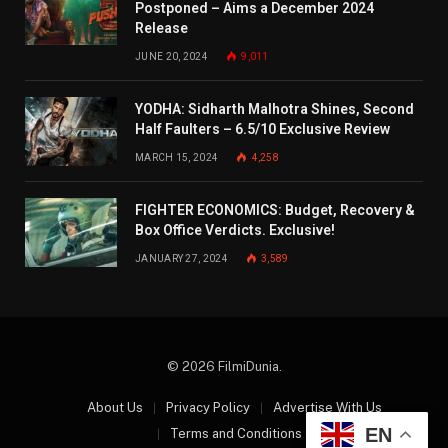
Postponed – Aims a December 2024
Release
JUNE 20, 2024
9,011
YODHA: Sidharth Malhotra Shines, Second
Half Faulters – 6.5/10 Exclusive Review
MARCH 15, 2024
4,258
FIGHTER ECONOMICS: Budget, Recovery &
Box Office Verdicts. Exclusive!
JANUARY 27, 2024
3,589
© 2026 FilmiDunia.
About Us
Privacy Policy
Advertise With Us
EN
Terms and Conditions