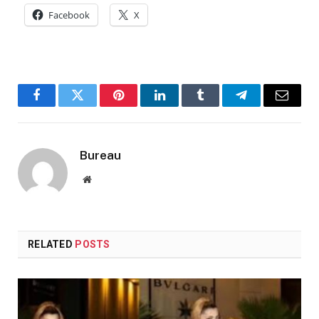
Facebook
X
Facebook
Twitter
Pinterest
LinkedIn
Tumblr
Telegram
Email
Bureau
Website
RELATED
POSTS