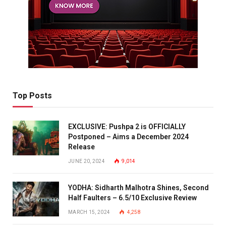
Top Posts
EXCLUSIVE: Pushpa 2 is OFFICIALLY
Postponed – Aims a December 2024
Release
JUNE 20, 2024
9,014
YODHA: Sidharth Malhotra Shines, Second
Half Faulters – 6.5/10 Exclusive Review
MARCH 15, 2024
4,258