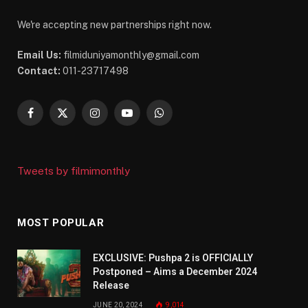
We're accepting new partnerships right now.
Email Us:
filmiduniyamonthly@gmail.com
Contact:
011-23717498
Facebook
X
Instagram
YouTube
WhatsApp
(Twitter)
Tweets by filmimonthly
MOST POPULAR
EXCLUSIVE: Pushpa 2 is OFFICIALLY
Postponed – Aims a December 2024
Release
JUNE 20, 2024
9,014