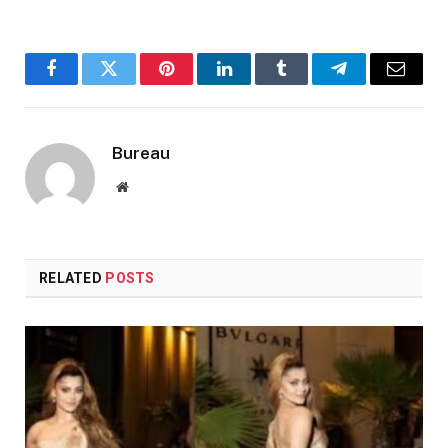
Facebook
Twitter
Pinterest
LinkedIn
Tumblr
Telegram
Email
Bureau
Website
RELATED
POSTS