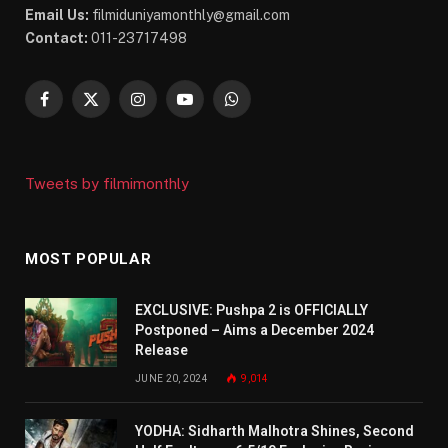
Email Us:
filmiduniyamonthly@gmail.com
Contact:
011-23717498
Facebook
X
Instagram
YouTube
WhatsApp
(Twitter)
Tweets by filmimonthly
MOST POPULAR
EXCLUSIVE: Pushpa 2 is OFFICIALLY
Postponed – Aims a December 2024
Release
JUNE 20, 2024
9,014
YODHA: Sidharth Malhotra Shines, Second